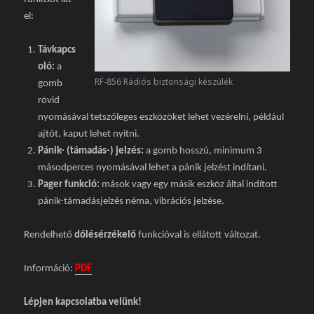
el:
Távkapcs
oló:
a
RF-856 Rádiós biztonsági készülék
gomb
rövid
nyomásával tetszőleges eszközöket lehet vezérelni, például
ajtót, kaput lehet nyitni.
Pánik- (támadás-) jelzés:
a gomb hosszú, minimum 3
másodperces nyomásával lehet a pánik jelzést indítani.
Pager funkció:
mások vagy egy másik eszköz által indított
pánik-támadásjelzés néma, vibrációs jelzése.
Rendelhető
dőlésérzékelő
funkcióval is ellátott változat.
Információ:
PDF
Lépjen kapcsolatba velünk!