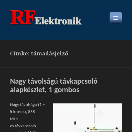
MENÜ
ÉS
WIDGETEK
Címke: támadásjelző
Nagy távolságú távkapcsoló
alapkészlet, 1 gombos
Nagy távolságú
(1 –
5 km-es),
868
MHz-
es távkapcsoló