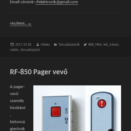
Email-címünk:
rfelektronik@gmail.com
RF-856 Rádiós biztonsági készülék
részletei…
Közzétéve
2017.10.18.
Szerző
rfdoku
Kategória
Támadásjelzők
Címke
868_MHz
,
két_irányú
,
rádiós
,
támadásjelző
RF-850 Pager vevő
A pager-
vevő
személy
hívóként
,
biztonsá
gtechnik