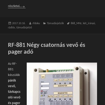
RF-850 Pager vevő
részletei…
Közzétéve
2017.10.16.
Szerző
rfdoku
Kategória
Támadásjelzők
Címke
868_MHz
,
két_irányú
,
rádiós
,
támadásjelző
RF-881 Négy csatornás vevő és
pager adó
Az RF-
881
készülék
pánik
vevő,
távkapcs
oló vevő
és pager