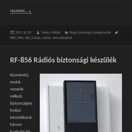
Nagy távolságú távkapcsoló alapkészlet, 1 gombos
részletei…
Közzétéve
2017.10.20.
Szerző
Takács Miklós
Kategória
Nagy távolságú távkapcsolók
Címke
868_MHz
,
két_irányú
,
rádiós
,
támadásjelző
RF-856 Rádiós biztonsági készülék
Kisméretű,
mobil,
vezeték
nélküli,
biztonságtec
hnikai
készülékünk
három
funkciót lát