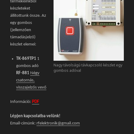
termékeinkből
készleteket
állítottunk össze. Az
egy gombos
(jellemzően
támadásjelző)
készlet elemei:
TK-869TP1
1
Nagy távolságú távkapcsoló készlet egy
gombos adó
gombos adóval
RF-881
Négy
csatornás,
visszajelzős vevő
Információ:
PDF
Lépjen kapcsolatba velünk!
Email-címünk:
rfelektronik@gmail.com