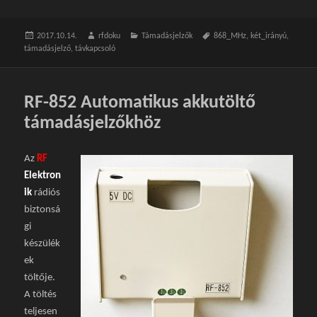
Közzétéve
2017.10.14.
Szerző
rfdoku
Kategória
Támadásjelzők
Címke
868_MHz
,
két_irányú
,
támadásjelző
,
távkapcsoló
RF-852 Automatikus akkutöltő
támadásjelzőkhöz
Az
RF
Elektron
ik
rádiós
biztonsá
gi
készülék
ek
töltője.
A töltés
teljesen