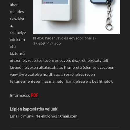
ában
csendes
riasztásr
a,
személyv
RF-850 Pager vevő és egy (opcionális)
édelemn
TK-869T-1/P adó
él a
biztonsá
gi személyzet értesítésére és egyéb, diszkrét jelzésátvitelt
kívánó helyeken alkalmazható. Kisméretű (elemes), zsebben
vagy övre csatolva hordható, a rezgő jelzés révén
feltűnésmentesen használható (hangjelzésre is beállítható).
Információ:
PDF
Lépjen kapcsolatba velünk!
Email-címünk:
rfelektronik@gmail.com