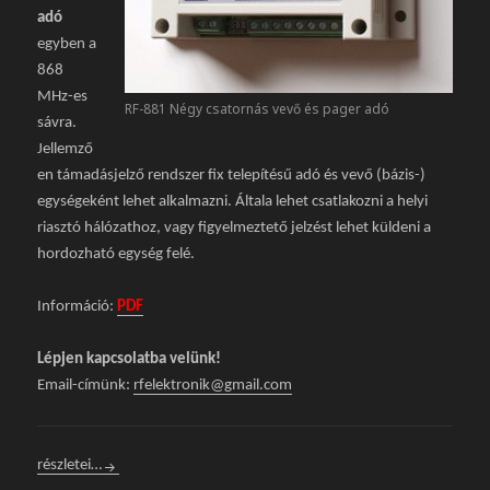
adó
egyben a
868
MHz-es
RF-881 Négy csatornás vevő és pager adó
sávra.
Jellemző
en támadásjelző rendszer fix telepítésű adó és vevő (bázis-)
egységeként lehet alkalmazni. Általa lehet csatlakozni a helyi
riasztó hálózathoz, vagy figyelmeztető jelzést lehet küldeni a
hordozható egység felé.
Információ:
PDF
Lépjen kapcsolatba velünk!
Email-címünk:
rfelektronik@gmail.com
RF-881 Négy csatornás vevő és pager adó
részletei…