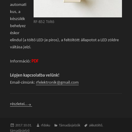
automati
kus, a
készülék
RF-852 Töltő
behelyez
éskor
elindul (a töltő LED-je piros), a feltöltött állapotot a LED zöldre
váltása jelzi.
Információ:
PDF
Lépjen kapcsolatba velünk!
Email-címünk:
rfelektronik@gmail.com
RF-852 Automatikus akkutöltő támadásjelzőkhöz
részletei…
Közzétéve
2017.10.01.
Szerző
rfdoku
Kategória
Támadásjelzők
Címke
akkutöltő
,
támadásjelző