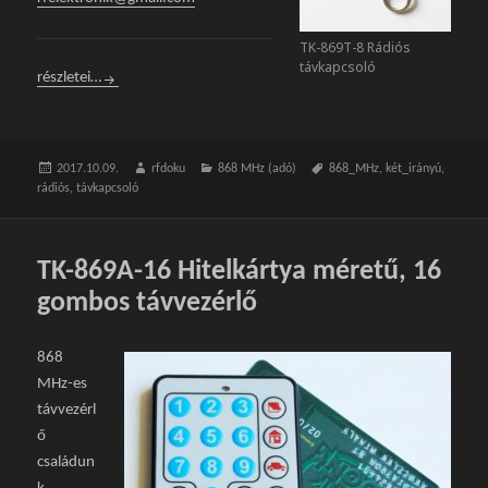
TK-869T-8 Rádiós
távkapcsoló
TK-869T-8 Nyolc gombos, kis távvezérlő
részletei…
Közzétéve
2017.10.09.
Szerző
rfdoku
Kategória
868 MHz (adó)
Címke
868_MHz
,
két_irányú
,
rádiós
,
távkapcsoló
TK-869A-16 Hitelkártya méretű, 16
gombos távvezérlő
868
MHz-es
távvezérl
ő
családun