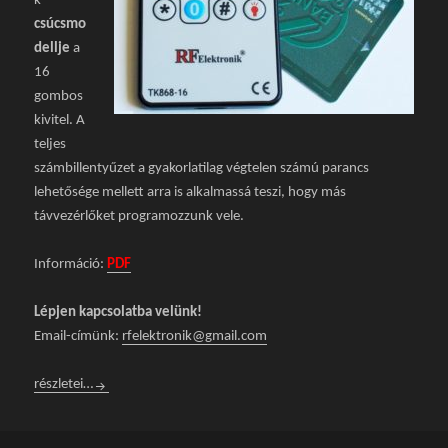
k
csúcsmo
dellje
a
16
gombos
kivitel. A
teljes
számbillentyűzet a gyakorlatilag végtelen számú parancs
lehetősége mellett arra is alkalmassá teszi, hogy más
távvezérlőket programozzunk vele.
Információ:
PDF
Lépjen kapcsolatba velünk!
Email-címünk:
rfelektronik@gmail.com
TK-869A-16 Hitelkártya méretű, 16 gombos távvezérlő
részletei…