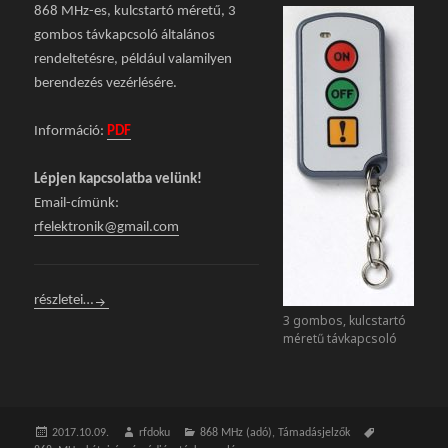
868 MHz-es, kulcstartó méretű, 3
gombos távkapcsoló általános
rendeltetésre, például valamilyen
berendezés vezérlésére.
Információ:
PDF
Lépjen kapcsolatba velünk!
Email-címünk:
rfelektronik@gmail.com
TK-869T-3 Három gombos, kis távvezérlő
részletei…
3 gombos, kulcstartó
méretű távkapcsoló
Közzétéve
2017.10.09.
Szerző
rfdoku
Kategória
868 MHz (adó)
,
Támadásjelzők
Címke