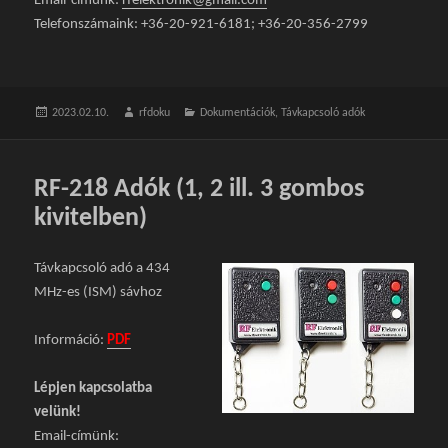
Email-címünk:
rfelektronik@gmail.com
Telefonszámaink: +36-20-921-6181; +36-20-356-2799
Közzétéve
2023.02.10.
Szerző
rfdoku
Kategória
Dokumentációk
,
Távkapcsoló adók
RF-218 Adók (1, 2 ill. 3 gombos
kivitelben)
Távkapcsoló adó a 434
MHz-es (ISM) sávhoz
Információ:
PDF
Lépjen kapcsolatba
velünk!
Email-címünk: