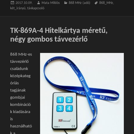
Közzétéve
2017.10.09.
Szerző
Mata Miklós
Kategória
868 MHz (adó)
Címke
868_MHz
,
két_irányú
,
távkapcsoló
TK-869A-4 Hitelkártya méretű,
négy gombos távvezérlő
868 MHz-es
távvezérlő
családunk
középkateg
óriás
tagjának
gombjai
kombináció
k kiadására
is
használható
k a