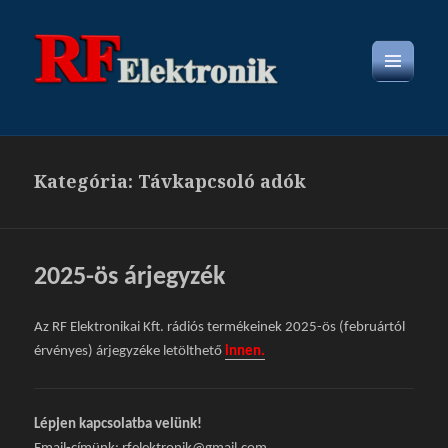
MENÜ
ÉS
WIDGETEK
Kategória: Távkapcsoló adók
2025-ös árjegyzék
Az RF Elektronikai Kft. rádiós termékeinek 2025-ös (februártól
érvényes) árjegyzéke letölthető
innen.
Lépjen kapcsolatba velünk!