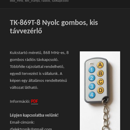
868_MHz
,
két_irányú
,
rádiós
,
távkapcsoló
TK-869T-8 Nyolc gombos, kis
távvezérlő
Kulcstartó méretű, 868 MHz-es, 8
gombos rádiós távkapcsoló.
Többféle rajzolattal rendelhető,
egyedi tervezést is vállalunk. A
képen egy általános rendeltetésű
változat látható.
Információ:
PDF
Lépjen kapcsolatba velünk!
Email-címünk:
rfelektronik@gmail.com