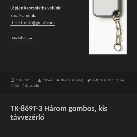
Lépjen kapcsolatba velünk!
Email-címünk:
rfelektronik@gmail.com
TK-869T-1 Egy gombos, kis távvezérlő
részletei…
Közzétéve
2017.10.10.
Szerző
rfdoku
Kategória
868 MHz (adó)
Címke
868_MHz
,
két_irányú
,
rádiós
,
távkapcsoló
TK-869T-3 Három gombos, kis
távvezérlő