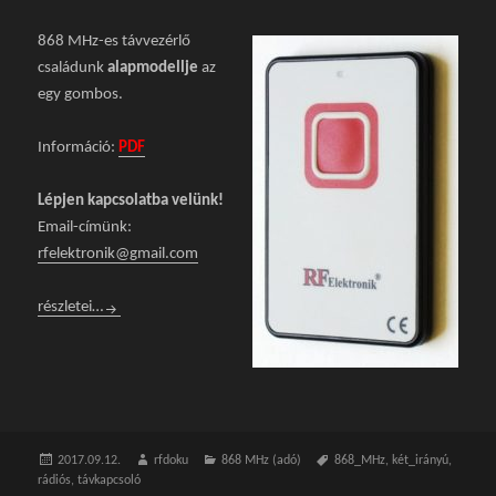
868 MHz-es távvezérlő
családunk
alapmodellje
az
egy gombos.
Információ:
PDF
Lépjen kapcsolatba velünk!
Email-címünk:
rfelektronik@gmail.com
TK-869A-1 Hitelkártya méretű, egy gombos távvezérlő
részletei…
Közzétéve
2017.09.12.
Szerző
rfdoku
Kategória
868 MHz (adó)
Címke
868_MHz
,
két_irányú
,
rádiós
,
távkapcsoló