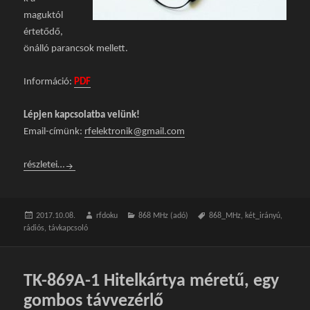
maguktól
értetődő,
önálló parancsok mellett.
Információ:
PDF
Lépjen kapcsolatba velünk!
Email-címünk:
rfelektronik@gmail.com
TK-869A-4 Hitelkártya méretű, négy gombos távvezérlő
részletei…
Közzétéve
2017.10.08.
Szerző
rfdoku
Kategória
868 MHz (adó)
Címke
868_MHz
,
két_irányú
,
rádiós
,
távkapcsoló
TK-869A-1 Hitelkártya méretű, egy
gombos távvezérlő