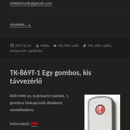
rfelektronik@gmail.com
RF-218 Adók (1, 2 ill. 3 gombos kivitelben)
részletei…
Közzétéve
2017.10.20.
Szerző
rfdoku
Kategória
434 MHz (adó)
Címke
434_MHz
,
rádiós
,
távkapcsoló
,
ugrókódos
TK-869T-1 Egy gombos, kis
távvezérlő
868 MHz-es, kulcstartó méretű, 1
gombos távkapcsoló általános
rendeltetésre.
Információ:
PDF