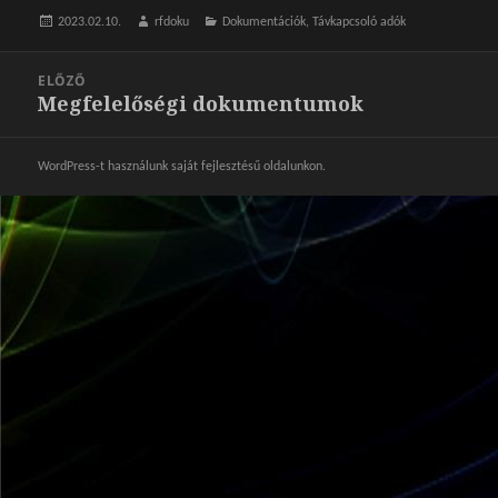
Közzétéve
2023.02.10.
Szerző
rfdoku
Kategória
Dokumentációk
,
Távkapcsoló adók
Bejegyzés
ELŐZŐ
navigáció
Megfelelőségi dokumentumok
Korábbi
bejegyzések:
WordPress-t használunk saját fejlesztésű oldalunkon.