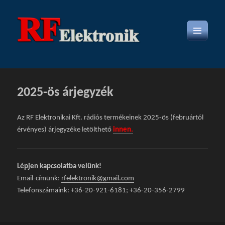
MENÜ
ÉS
WIDGETEK
2025-ös árjegyzék
Az RF Elektronikai Kft. rádiós termékeinek 2025-ös (februártól
érvényes) árjegyzéke letölthető
innen.
Lépjen kapcsolatba velünk!
Email-címünk:
rfelektronik@gmail.com
Telefonszámaink: +36-20-921-6181; +36-20-356-2799