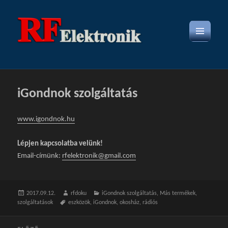
MENÜ
ÉS
WIDGETEK
iGondnok szolgáltatás
www.igondnok.hu
Lépjen kapcsolatba velünk!
Email-címünk:
rfelektronik@gmail.com
Közzétéve
2017.09.12.
Szerző
rfdoku
Kategória
iGondnok szolgáltatás
,
Más termékek,
szolgáltatások
Címke
eszközök
,
iGondnok
,
okosház
,
rádiós
Bejegyzés